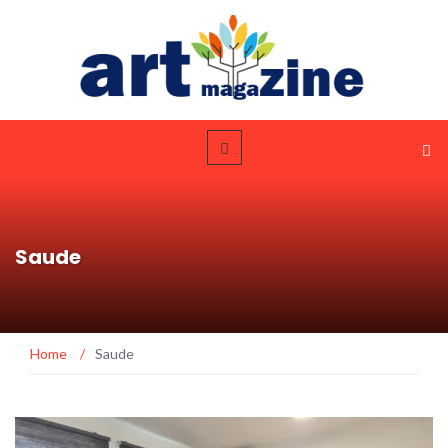
Saude
Home
/
Saude