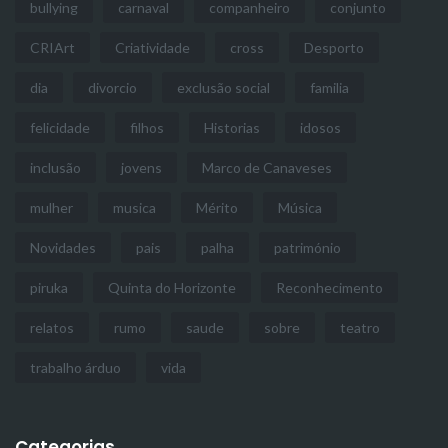
bullying
carnaval
companheiro
conjunto
CRIArt
Criatividade
cross
Desporto
dia
divorcio
exclusão social
familia
felicidade
filhos
Historias
idosos
inclusão
jovens
Marco de Canaveses
mulher
musica
Mérito
Música
Novidades
pais
palha
património
piruka
Quinta do Horizonte
Reconhecimento
relatos
rumo
saude
sobre
teatro
trabalho árduo
vida
Categorias