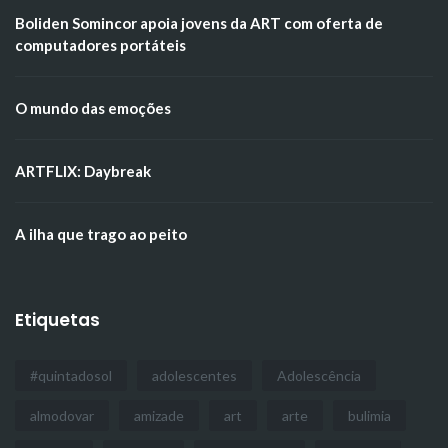
Boliden Somincor apoia jovens da ART com oferta de
computadores portáteis
O mundo das emoções
ARTFLIX: Daybreak
A ilha que trago ao peito
Etiquetas
#quintadosol
adolescentes
Adolescência
almodovar
amizade
art
arte
bulimia