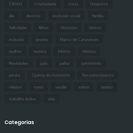
CRIArt
Criatividade
cross
Desporto
dia
divorcio
exclusão social
familia
felicidade
filhos
Historias
idosos
inclusão
jovens
Marco de Canaveses
mulher
musica
Mérito
Música
Novidades
pais
palha
património
piruka
Quinta do Horizonte
Reconhecimento
relatos
rumo
saude
sobre
teatro
trabalho árduo
vida
Categorias