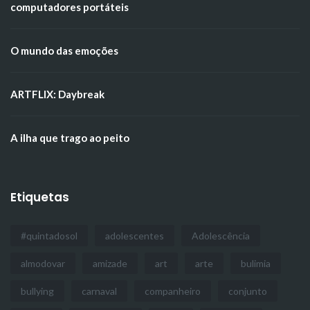
computadores portáteis
O mundo das emoções
ARTFLIX: Daybreak
A ilha que trago ao peito
Etiquetas
#quintadosol
adolescentes
Adolescência
almodovar
amizade
art
arte
bulimia
bullying
carnaval
companheiro
conjunto