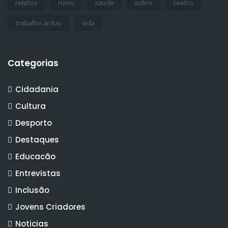
relatos
rumo
saude
sobre
teatro
trabalho árduo
vida
Categorias
Cidadania
Cultura
Desporto
Destaques
Educacão
Entrevistas
Inclusão
Jovens Criadores
Noticias