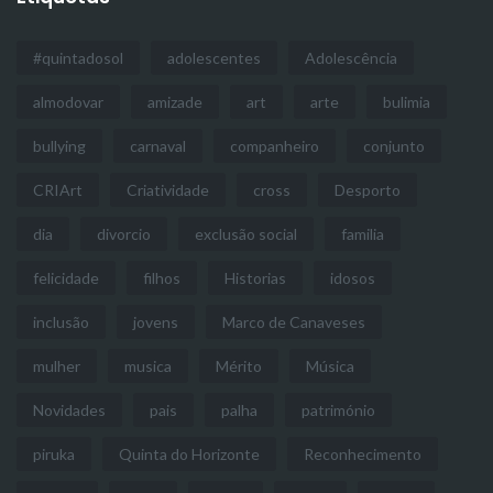
#quintadosol
adolescentes
Adolescência
almodovar
amizade
art
arte
bulimia
bullying
carnaval
companheiro
conjunto
CRIArt
Criatividade
cross
Desporto
dia
divorcio
exclusão social
familia
felicidade
filhos
Historias
idosos
inclusão
jovens
Marco de Canaveses
mulher
musica
Mérito
Música
Novidades
pais
palha
património
piruka
Quinta do Horizonte
Reconhecimento