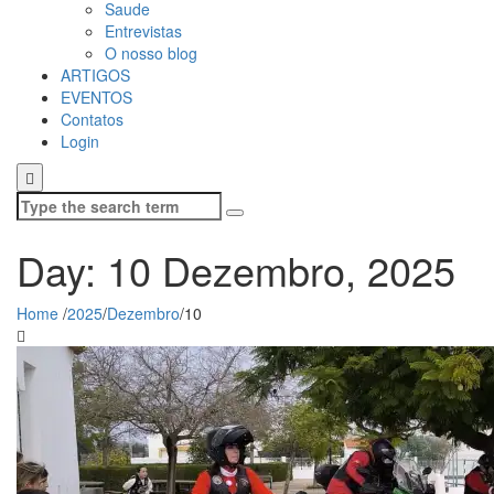
Saude
Entrevistas
O nosso blog
ARTIGOS
EVENTOS
Contatos
Login
Search
for:
Day: 10 Dezembro, 2025
Home
/
2025
/
Dezembro
/
10