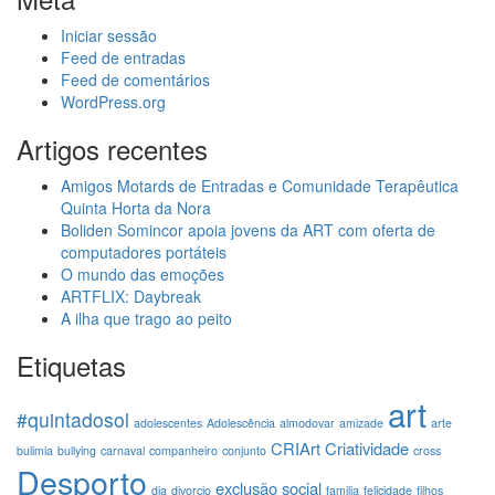
Iniciar sessão
Feed de entradas
Feed de comentários
WordPress.org
Artigos recentes
Amigos Motards de Entradas e Comunidade Terapêutica
Quinta Horta da Nora
Boliden Somincor apoia jovens da ART com oferta de
computadores portáteis
O mundo das emoções
ARTFLIX: Daybreak
A ilha que trago ao peito
Etiquetas
art
#quintadosol
adolescentes
Adolescência
almodovar
amizade
arte
CRIArt
Criatividade
bulimia
bullying
carnaval
companheiro
conjunto
cross
Desporto
exclusão social
dia
divorcio
familia
felicidade
filhos