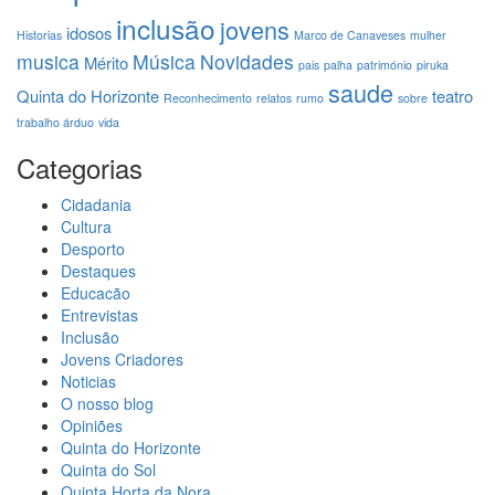
inclusão
jovens
idosos
Historias
Marco de Canaveses
mulher
musica
Música
Novidades
Mérito
pais
palha
património
piruka
saude
Quinta do Horizonte
teatro
Reconhecimento
relatos
rumo
sobre
trabalho árduo
vida
Categorias
Cidadania
Cultura
Desporto
Destaques
Educacão
Entrevistas
Inclusão
Jovens Criadores
Noticias
O nosso blog
Opiniões
Quinta do Horizonte
Quinta do Sol
Quinta Horta da Nora