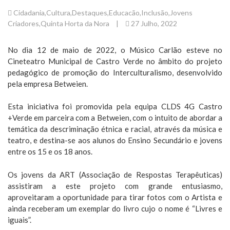
Cidadania
,
Cultura
,
Destaques
,
Educacão
,
Inclusão
,
Jovens
Criadores
,
Quinta Horta da Nora
|
27 Julho, 2022
No dia 12 de maio de 2022, o Músico Carlão esteve no
Cineteatro Municipal de Castro Verde no âmbito do projeto
pedagógico de promoção do Interculturalismo, desenvolvido
pela empresa Betweien.
Esta iniciativa foi promovida pela equipa CLDS 4G Castro
+Verde em parceira com a Betweien, com o intuito de abordar a
temática da descriminação étnica e racial, através da música e
teatro, e destina-se aos alunos do Ensino Secundário e jovens
entre os 15 e os 18 anos.
Os jovens da ART (Associação de Respostas Terapêuticas)
assistiram a este projeto com grande entusiasmo,
aproveitaram a oportunidade para tirar fotos com o Artista e
ainda receberam um exemplar do livro cujo o nome é “Livres e
iguais”.