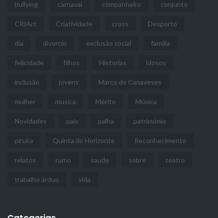
bullying
carnaval
companheiro
conjunto
CRIArt
Criatividade
cross
Desporto
dia
divorcio
exclusão social
familia
felicidade
filhos
Historias
idosos
inclusão
jovens
Marco de Canaveses
mulher
musica
Mérito
Música
Novidades
pais
palha
património
piruka
Quinta do Horizonte
Reconhecimento
relatos
rumo
saude
sobre
teatro
trabalho árduo
vida
Categorias