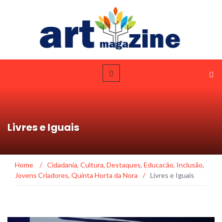
Livres e Iguais
Home
/
Cidadania
,
Cultura
,
Destaques
,
Educacão
,
Inclusão
,
Jovens Criadores
,
Quinta Horta da Nora
/
Livres e Iguais