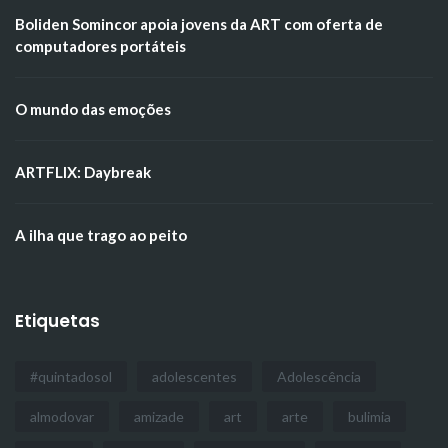
Boliden Somincor apoia jovens da ART com oferta de
computadores portáteis
O mundo das emoções
ARTFLIX: Daybreak
A ilha que trago ao peito
Etiquetas
#quintadosol
adolescentes
Adolescência
almodovar
amizade
art
arte
bulimia