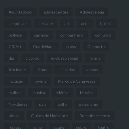
#quintadosol
adolescentes
Adolescência
almodovar
amizade
art
arte
bulimia
bullying
carnaval
companheiro
conjunto
CRIArt
Criatividade
cross
Desporto
dia
divorcio
exclusão social
familia
felicidade
filhos
Historias
idosos
inclusão
jovens
Marco de Canaveses
mulher
musica
Mérito
Música
Novidades
pais
palha
património
piruka
Quinta do Horizonte
Reconhecimento
relatos
rumo
saude
sobre
teatro