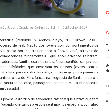
C
lusão
,
Jovens Criadores
,
Quinta do Sol
|
25 Julho, 2019
A
teratura (Redondo & Andrés-Pueyo, 2009;Brown, 2005;
A
rocesso de reabilitação dos jovens com comportamentos de
T
ivo passa por os treinar para a “nova vida”, através do
 competências fundamentais que anteriormente falharam:
 académicas, familiares, relacionais. Neste sentido, sempre que
B
namos atividades que envolvam os nossos jovens com a
d
sto foi o passado dia da criança, onde um grupo de jovens da
animar o dia de 70 crianças na freguesia de Santo Isidoro e
a pinturas na cara, palhaçadas, balões e muita brincadeira,
O
bem passado!
 jovens, este tipo de atividades faz com que sintam que têm
A
: “quando chegamos à escola sentimo-nos especiais, com algo