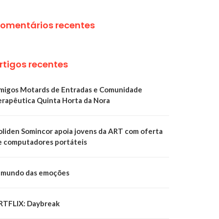
omentários recentes
rtigos recentes
migos Motards de Entradas e Comunidade
erapêutica Quinta Horta da Nora
oliden Somincor apoia jovens da ART com oferta
e computadores portáteis
 mundo das emoções
RTFLIX: Daybreak