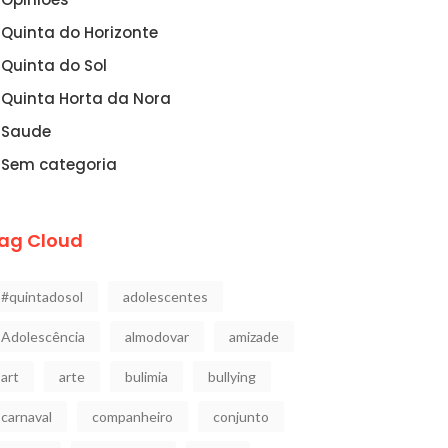
Quinta do Horizonte
Quinta do Sol
Quinta Horta da Nora
Saude
Sem categoria
ag Cloud
#quintadosol
adolescentes
Adolescência
almodovar
amizade
art
arte
bulimia
bullying
carnaval
companheiro
conjunto