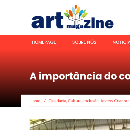
HOMEPAGE
SOBRE NÓS
NOTICI
A importância do c
Home
/
Cidadania
,
Cultura
,
Inclusão
,
Jovens Criadore