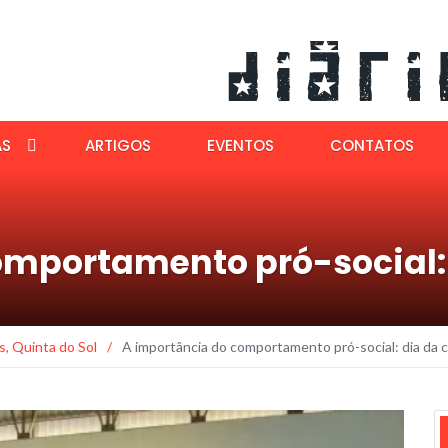
AS
ARTIGOS
EVENTOS
CONTATOS
omportamento pró-social: 
s
,
Quinta do Sol
/
A importância do comportamento pró-social: dia da c