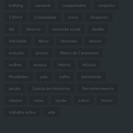
bullying
carnaval
companheiro
conjunto
CRIArt
Criatividade
cross
Desporto
dia
divorcio
exclusão social
familia
felicidade
filhos
Historias
idosos
inclusão
jovens
Marco de Canaveses
mulher
musica
Mérito
Música
Novidades
pais
palha
património
piruka
Quinta do Horizonte
Reconhecimento
relatos
rumo
saude
sobre
teatro
trabalho árduo
vida