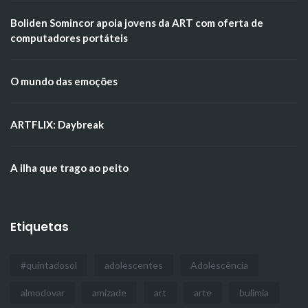
Boliden Somincor apoia jovens da ART com oferta de
computadores portáteis
O mundo das emoções
ARTFLIX: Daybreak
A ilha que trago ao peito
Etiquetas
#quintadosol
adolescentes
Adolescência
almodovar
amizade
art
arte
bulimia