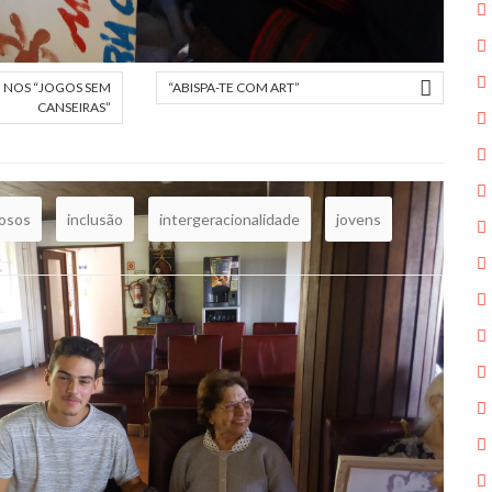
 NOS “JOGOS SEM
“ABISPA-TE COM ART”
3410
CANSEIRAS”
dosos
inclusão
intergeracionalidade
jovens