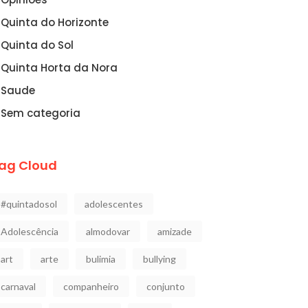
Quinta do Horizonte
Quinta do Sol
Quinta Horta da Nora
Saude
Sem categoria
ag Cloud
#quintadosol
adolescentes
Adolescência
almodovar
amizade
art
arte
bulimia
bullying
carnaval
companheiro
conjunto