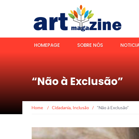
HOMEPAGE
SOBRE NÓS
NOTICI
“Não à Exclusão”
Home
/
Cidadania
,
Inclusão
/
“Não à Exclusão”