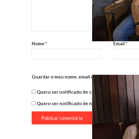
Nome
*
Email
*
IMG_20170831_11
Guardar o meu nome, email e site neste navegado
Quero ser notificado de comentários adicionais 
Quero ser notificado de novos artigos por email