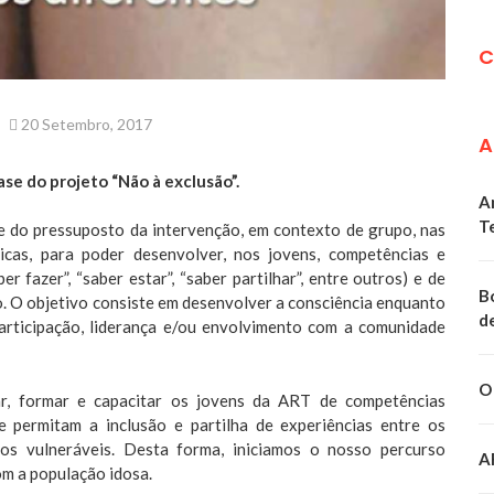
C
20 Setembro, 2017
A
ase do projeto “Não à exclusão”.
A
T
e do pressuposto da intervenção, em contexto de grupo, nas
icas, para poder desenvolver, nos jovens, competências e
ber fazer”, “saber estar”, “saber partilhar”, entre outros) e de
B
. O objetivo consiste em desenvolver a consciência enquanto
d
participação, liderança e/ou envolvimento com a comunidade
O
r, formar e capacitar os jovens da ART de competências
e permitam a inclusão e partilha de experiências entre os
os vulneráveis. Desta forma, iniciamos o nosso percurso
A
om a população idosa.