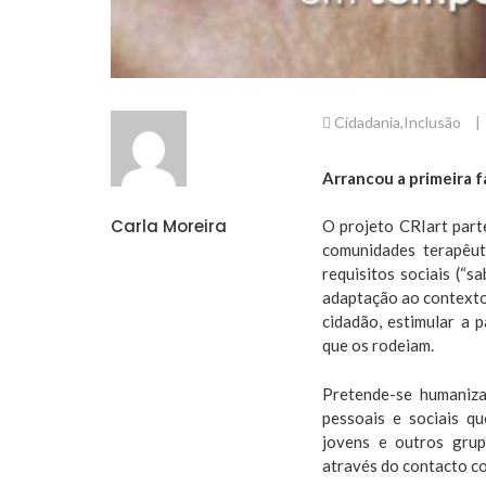
Cidadania
,
Inclusão
|
Arrancou a primeira f
Carla Moreira
O projeto CRIart part
comunidades terapêut
requisitos sociais (“sa
adaptação ao contexto
cidadão, estimular a 
que os rodeiam.
Pretende-se humaniza
pessoais e sociais qu
jovens e outros grup
através do contacto c