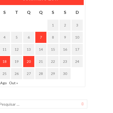
S
T
Q
Q
S
S
D
1
2
3
4
5
6
7
8
9
10
11
12
13
14
15
16
17
18
19
20
21
22
23
24
25
26
27
28
29
30
 Ago
Out »