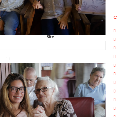
C
Site
0100
r para a próxima vez que eu comentar.
por email.
.