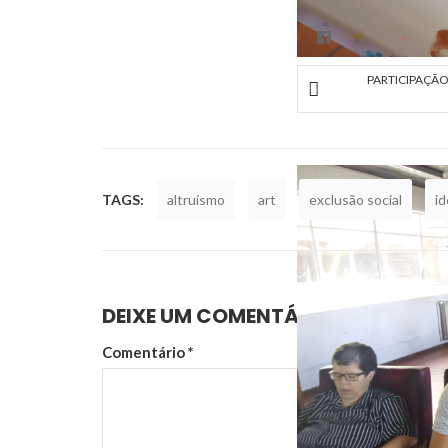
PARTILHA
Facebook
PARTICIPAÇÃO
IMG_20170831_11
TAGS:
altruísmo
art
exclusão social
i
DEIXE UM COMENTÁRIO
Comentário
*