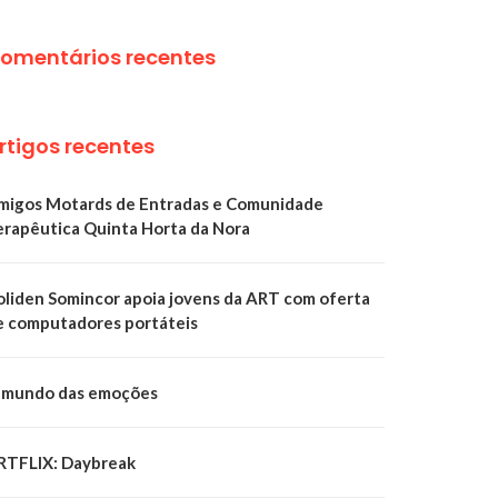
omentários recentes
rtigos recentes
migos Motards de Entradas e Comunidade
erapêutica Quinta Horta da Nora
oliden Somincor apoia jovens da ART com oferta
e computadores portáteis
 mundo das emoções
RTFLIX: Daybreak